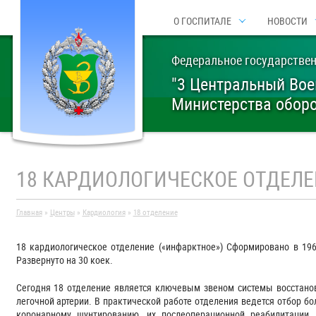
О ГОСПИТАЛЕ
НОВОСТИ
Федеральное государстве
"3 Центральный Вое
Министерства обор
18 КАРДИОЛОГИЧЕСКОЕ ОТДЕЛЕ
Главная
»
Центры
»
Кардиология
»
18 отделение
18 кардиологическое отделение («инфарктное») Сформировано в 196
Развернуто на 30 коек.
Сегодня 18 отделение является ключевым звеном системы восстанов
легочной артерии. В практической работе отделения ведется отбор 
коронарному шунтированию, их послеоперационной реабилитации.