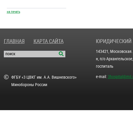
на печать
ГЛАВНАЯ
КАРТА САЙТА
ЮРИДИЧЕСКИЙ 
143421, Московская. 
поиск
н, п/о Архангельское
госпиталь
e-mail:
3hospital@mil.
ФГБУ «3 ЦВКГ им. А.А. Вишневского»
Минобороны России